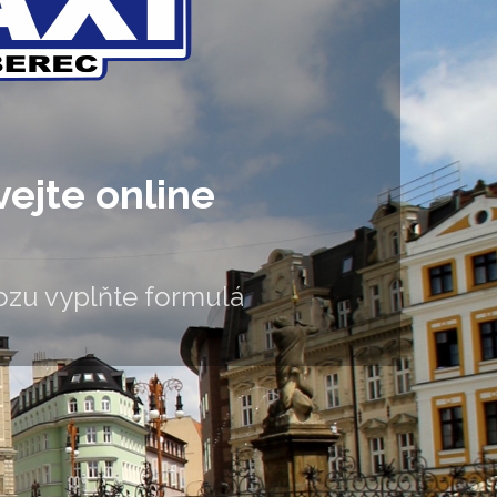
ejte online
zu vyplňte formulář.
é údaje jso