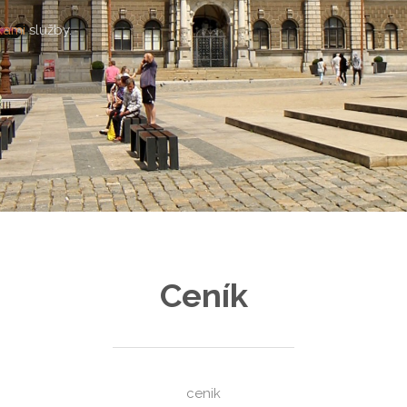
kami
služby.
Ceník
cenik