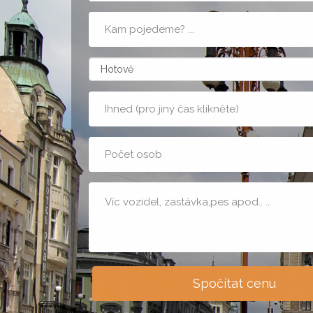
Cílová
adresa
zpusobPlatby
Kdy
Počet
osob
Poznámka
Spočítat cenu